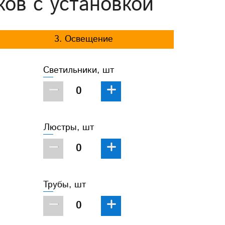
ков с установкой
3. Освещение
Светильники, шт
−
+
Люстры, шт
−
+
Трубы, шт
−
+