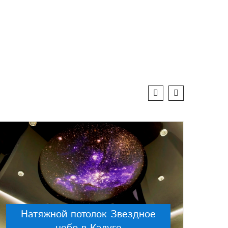
Натяжной потолок Звездное
небо в Калуге