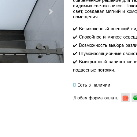
современное решение для тех
видимых светильников. Поло
свет, создавая мягкий и ко
Next
помещения.
✔️ Великолепный внешний ви
✔️ Спокойное и мягкое освещ
✔️ Возможность выбора разл
✔️ Шумоизоляционные свойст
✔️ Выигрышный вариант испол
подвесные потолки.
Есть в наличии!
Любая форма оплаты