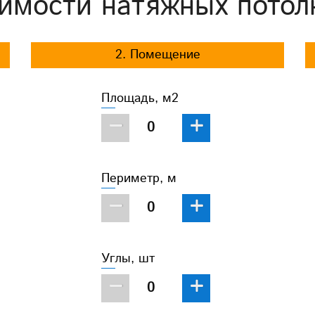
имости натяжных потол
2. Помещение
Площадь, м2
−
+
Периметр, м
−
+
Углы, шт
−
+