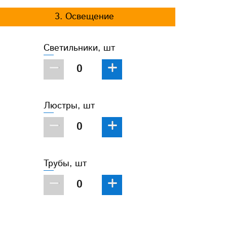
3. Освещение
Светильники, шт
−
+
Люстры, шт
−
+
Трубы, шт
−
+