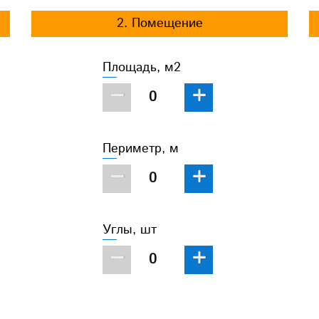
2. Помещение
Площадь, м2
−
+
Периметр, м
−
+
Углы, шт
−
+