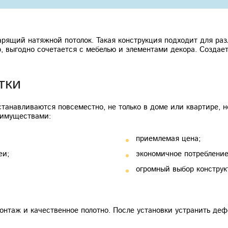
ящий натяжной потолок. Такая конструкция подходит для разл
, выгодно сочетается с мебелью и элементами декора. Создае
тки
танавливаются повсеместно, не только в доме или квартире, н
еимуществами:
приемлемая цена;
еи;
экономичное потребление
огромный выбор конструк
нтаж и качественное полотно. После установки устранить дефе