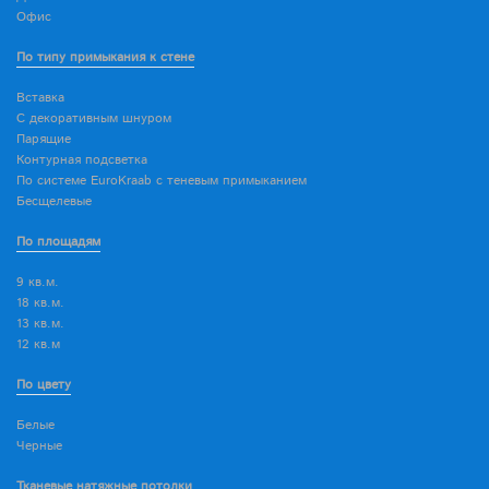
Офис
По типу примыкания к стене
Вставка
С декоративным шнуром
Парящие
Контурная подсветка
По системе EuroKraab с теневым примыканием
Бесщелевые
По площадям
9 кв.м.
18 кв.м.
13 кв.м.
12 кв.м
По цвету
Белые
Черные
Тканевые натяжные потолки