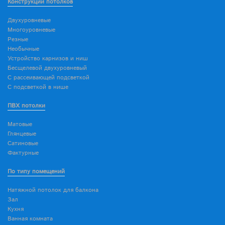
Конструкции потолков
Двухуровневые
Многоуровневые
Резные
Необычные
Устройство карнизов и ниш
Бесщелевой двухуровневый
С рассеивающей подсветкой
С подсветкой в нише
ПВХ потолки
Матовые
Глянцевые
Сатиновые
Фактурные
По типу помещений
Натяжной потолок для балкона
Зал
Кухня
Ванная комната