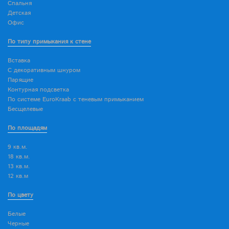
Спальня
Детская
Офис
По типу примыкания к стене
Вставка
С декоративным шнуром
Парящие
Контурная подсветка
По системе EuroKraab с теневым примыканием
Бесщелевые
По площадям
9 кв.м.
18 кв.м.
13 кв.м.
12 кв.м
По цвету
Белые
Черные