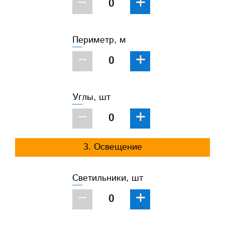
−
+
Периметр, м
−
+
Углы, шт
−
+
3. Освещение
Светильники, шт
−
+