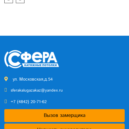
ул. Московская,д.54
sferakalugazakaz@yandex.ru
+7 (4842) 20-71-62
Вызов замерщика