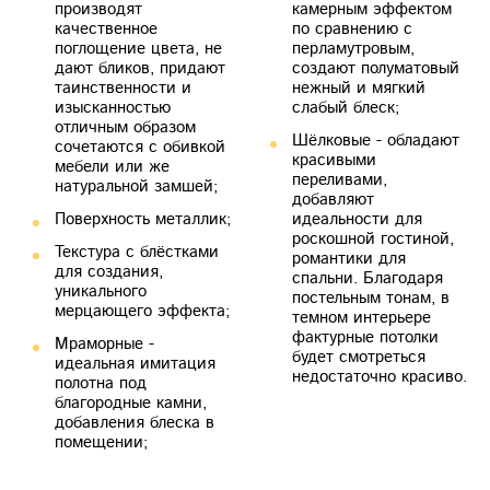
производят
камерным эффектом
качественное
по сравнению с
поглощение цвета, не
перламутровым,
дают бликов, придают
создают полуматовый
таинственности и
нежный и мягкий
изысканностью
слабый блеск;
отличным образом
Шёлковые - обладают
сочетаются с обивкой
красивыми
мебели или же
переливами,
натуральной замшей;
добавляют
Поверхность металлик;
идеальности для
роскошной гостиной,
Текстура с блёстками
романтики для
для создания,
спальни. Благодаря
уникального
постельным тонам, в
мерцающего эффекта;
темном интерьере
фактурные потолки
Мраморные -
будет смотреться
идеальная имитация
недостаточно красиво.
полотна под
благородные камни,
добавления блеска в
помещении;