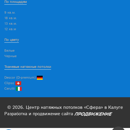
По площадям
9 кв.м.
18 кв.м.
13 кв.м.
12 кв.м
По цвету
Белые
Черные
Тканевые натяжные потолки
Descor (D-premium)
Clipso
Cerutti
© 2026. Центр натяжных потолков «Сфера» в Калуге
Разработка
и
продвижение
сайта