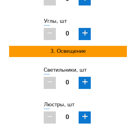
Углы, шт
−
+
3. Освещение
Светильники, шт
−
+
Люстры, шт
−
+