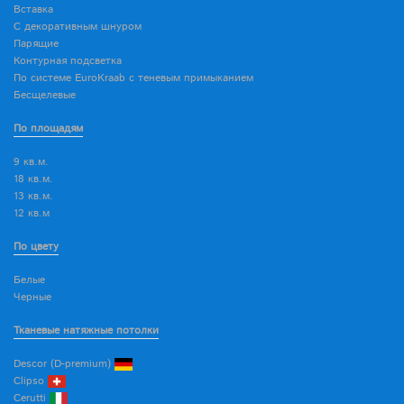
Вставка
С декоративным шнуром
Парящие
Контурная подсветка
По системе EuroKraab с теневым примыканием
Бесщелевые
По площадям
9 кв.м.
18 кв.м.
13 кв.м.
12 кв.м
По цвету
Белые
Черные
Тканевые натяжные потолки
Descor (D-premium)
Clipso
Cerutti