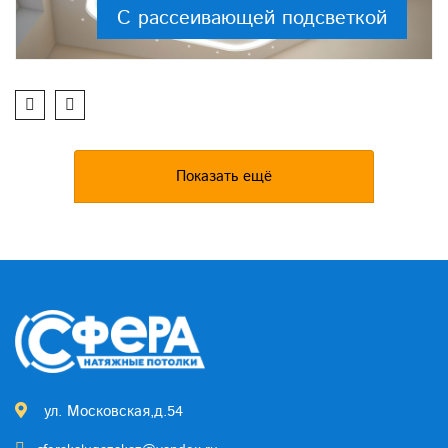
С рассеивающей подсветкой
Показать ещё
ул. Московская,д.54