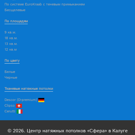
По системе EuroKraab с теневым примыканием
Бесщелевые
По площадям
9 кв.м.
18 кв.м.
13 кв.м.
12 кв.м
По цвету
Белые
Черные
Тканевые натяжные потолки
Descor (D-premium)
Clipso
Cerutti
© 2026. Центр натяжных потолков «Сфера» в Калуге