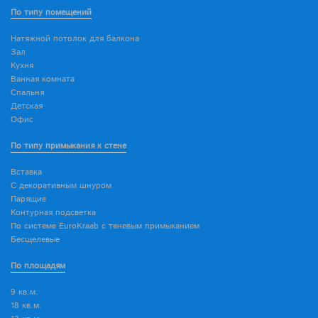
По типу помещений
Натяжной потолок для балкона
Зал
Кухня
Ванная комната
Спальня
Детская
Офис
По типу примыкания к стене
Вставка
С декоративным шнуром
Парящие
Контурная подсветка
По системе EuroKraab с теневым примыканием
Бесщелевые
По площадям
9 кв.м.
18 кв.м.